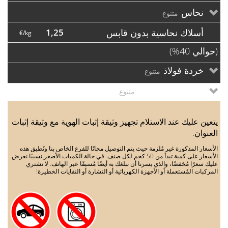
نحاس
متنوع
أسلاك نحاسية
بدون قابس
1,25
€/kg
(حوالي 40%)
خردة فولاذ
متنوع
بدءا من 500 كجم
متنوع
يتعين عليك عند الاستلام تجهيز وثيقة إثبات الهوية مع وثيقة إثبات
العنوان.
الأسعار المذكورة غير مُلزمة حيث يتم التوصيل مجانًا للفرع الخاص بنا وتُطبق هذه
الأسعار على كمية تبدأ من 50 كجم لكل صنف. في حالة الكميات الأصغر نسبيًا نعرض
عليك سعرًا مُخفضًا، والذي يسرنا أن نبلغك به أيضًا مُسبقًا عبر الهاتف. لا نشتري
المركبات المُستعملة أو الأجهزة الكهربائية أو النشارة أو النفايات الخطيرة!