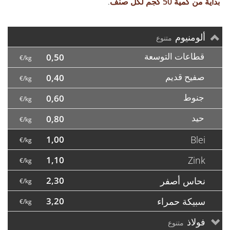
بداية من كمية 50 كجم لكل صنف
.
ألومنيوم
متنوع
قطاعات التوسعة
0,50
€/kg
صفيح قديم
0,40
€/kg
جنوط
0,60
€/kg
حيد
0,80
€/kg
1,00
Blei
€/kg
1,10
Zink
€/kg
نحاس أصفر
2,30
€/kg
سبيكة حمراء
3,20
€/kg
فولاذ
متنوع